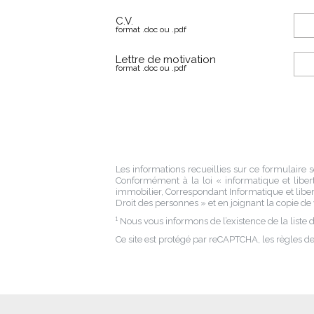
C.V.
format .doc ou .pdf
Lettre de motivation
format .doc ou .pdf
Les informations recueillies sur ce formulaire s
Conformément à la loi « informatique et libert
immobilier
, Correspondant Informatique et libe
Droit des personnes » et en joignant la copie de vo
¹ Nous vous informons de l’existence de la list
Ce site est protégé par reCAPTCHA, les règles d