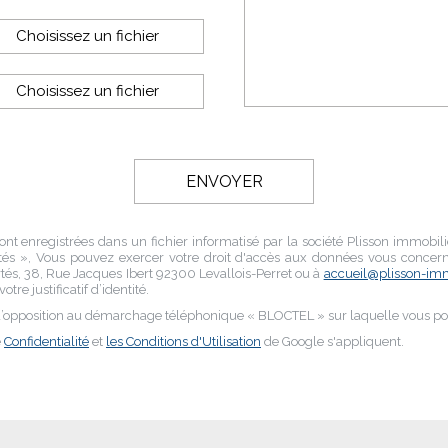
Choisissez un fichier
Choisissez un fichier
ont enregistrées dans un fichier informatisé par la société
Plisson immobili
és », Vous pouvez exercer votre droit d'accès aux données vous concernan
rtés,
38, Rue Jacques Ibert 92300 Levallois-Perret
ou à
accueil@plisson-immo
tre justificatif d’identité.
e d’opposition au démarchage téléphonique « BLOCTEL » sur laquelle vous po
e
Confidentialité
et
les Conditions d'Utilisation
de Google s'appliquent.