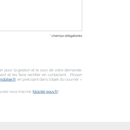
* champs obligatoires
er
pour la gestion et le suivi de votre demande.
t et les faire rectifier en contactant :
Plisson
bilier.fr
, en précisant dans l’objet du courrier «
uvez vous inscrire (
bloctel.gouv.fr
).